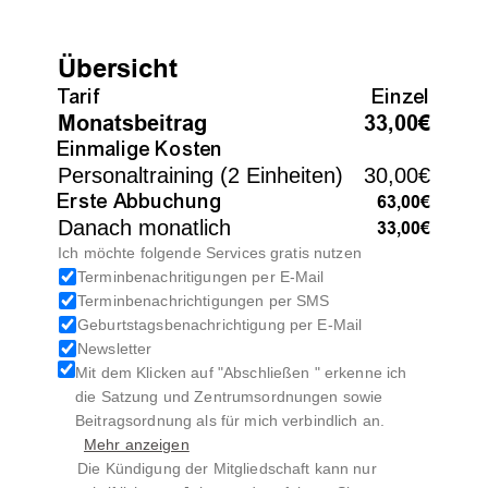
Antragsteller)
Übersicht
Bankverbindung
Kontaktdaten
Tarif
Einzel
Monatsbeitrag
33,00€
Einmalige Kosten
Personaltraining (2 Einheiten)
30,00€
Ich ermächtige den TSV 1850/09 Korbach e.V. 
Erste Abbuchung
63,00€
Geburtsdatum
Zahlungen von meinem Konto mittels 
Danach monatlich
33,00€
Lastschrift einzuziehen. Zugleich weise ich 
Ich möchte folgende Services gratis nutzen
mein Kreditinstitut an, die vom TSV 1850/09 
Terminbenachritigungen per E-Mail
Ein Training von Kindern und Jugendlichen unter 
Korbach e.V. auf mein Konto gezogenen 
Terminbenachrichtigungen per SMS
16 Jahren im Studio-Bereich ist nur mit 
Lastschriften einzulösen.
Geburtstagsbenachrichtigung per E-Mail
Einverständnis eines Erziehungsberechtigten 
Hinweis: Ich kann innerhalb von acht Wochen, 
Newsletter
möglich. Bei Kindern im Alter von 12 bis 14 
beginnend mit dem Belastungsdatum, die 
Mit dem Klicken auf "Abschließen " erkenne ich 
Jahren muss das Training von einem 
Erstattung des Betrages verlangen. Es gelten 
die Satzung und Zentrumsordnungen sowie 
Erziehungsberechtigten begleitet werden.
dabei die mit meinem Kreditinstitut 
Name des gesetzlichen Vertreters 
Beitragsordnung als für mich verbindlich an. 
vereinbarten Bedingungen.
(bei Minderjährigen)
Mehr anzeigen
Gläubiger-Identifikationsnr.: DE 10 TSV 
Die Kündigung der Mitgliedschaft kann nur 
00000108138