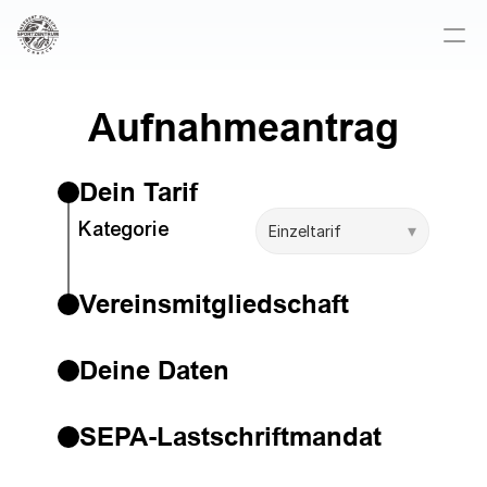
Aufnahmeantrag
Dein Tarif
Kategorie
Einzeltarif
▾
Vereinsmitgliedschaft
Deine Daten
Ja
Name
Nein
SEPA-Lastschriftmandat
Name 
Adresse
(Kontoinhaber, falls abweichend vom 