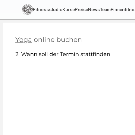
Fitnessstudio
Kurse
Preise
News
Team
Firmenfitn