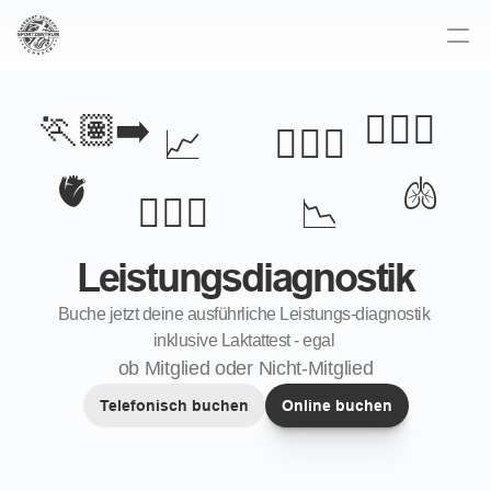
🏃🏽‍➡️
🚴🏼‍♀️
📈
👨🏽‍⚕️
🫀
🫁
📉
🏊🏼‍♂️
Leistungsdiagnostik
Buche jetzt deine ausführliche Leistungs-diagnostik 
inklusive Laktattest - egal 
ob Mitglied oder Nicht-Mitglied
Telefonisch buchen
Online buchen